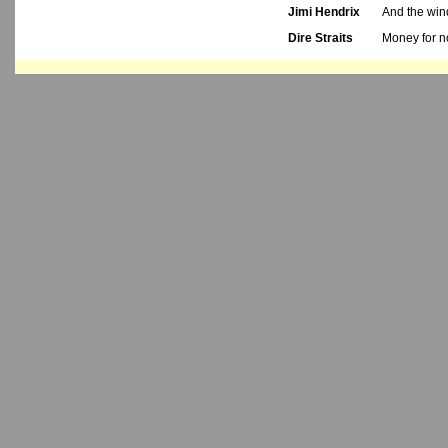
Jimi Hendrix
And the win
Dire Straits
Money for n