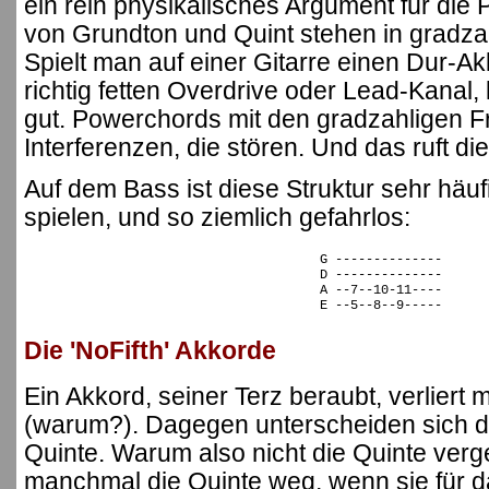
ein rein physikalisches Argument für di
von Grundton und Quint stehen in gradzah
Spielt man auf einer Gitarre einen Dur-A
richtig fetten Overdrive oder Lead-Kanal,
gut. Powerchords mit den gradzahligen F
Interferenzen, die stören. Und das ruft die
Auf dem Bass ist diese Struktur sehr häuf
spielen, und so ziemlich gefahrlos:
G --------------
D --------------
A --7--10-11----
E --5--8--9-----
Die 'NoFifth' Akkorde
Ein Akkord, seiner Terz beraubt, verliert
(warum?). Dagegen unterscheiden sich di
Quinte. Warum also nicht die Quinte ver
manchmal die Quinte weg, wenn sie für 