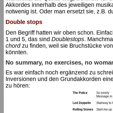
Akkordes innerhalb des jeweiligen musika
notwenig ist. Oder man ersetzt sie, z.B. d
Double stops
Den Begriff hatten wir oben schon. Einfac
1 und 5, das sind
Doublestops
. Manchmal
chord
zu finden, weil sie Bruchstücke vo
könnten.
No summary, no exercises, no woman,
Es war einfach noch ergänzend zu schre
Inversionen und den Grundakkorden eine
zu hören:
The Police
So lonely
Message in 
Led Zeppelin
Stairway to
Rolling Stones
Start me up