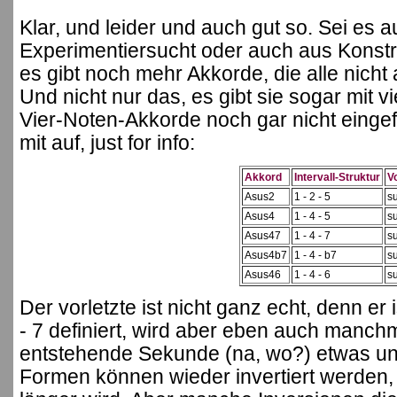
Klar, und leider und auch gut so. Sei es a
Experimentiersucht oder auch aus Konstr
es gibt noch mehr Akkorde, die alle nich
Und nicht nur das, es gibt sie sogar mit 
Vier-Noten-Akkorde noch gar nicht eingefü
mit auf, just for info:
Akkord
Intervall-Struktur
V
Asus2
1 - 2 - 5
s
Asus4
1 - 4 - 5
s
Asus47
1 - 4 - 7
s
Asus4b7
1 - 4 - b7
s
Asus46
1 - 4 - 6
s
Der vorletzte ist nicht ganz echt, denn e
- 7 definiert, wird aber eben auch manchma
entstehende Sekunde (na, wo?) etwas unw
Formen können wieder invertiert werden