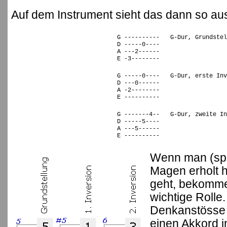
Auf dem Instrument sieht das dann so au
G ---------- G-Dur, Grundstel
D -----0----
A ---2------
E -3--------
G -----0---- G-Dur, erste Inv
D ---0------
A -2--------
E ----------
G -------4-- G-Dur, zweite In
D -----5----
A ---5------
E ----------
Wenn man (spä
Magen erholt h
geht, bekomme
wichtige Rolle.
Denkanstösse
einen Akkord i