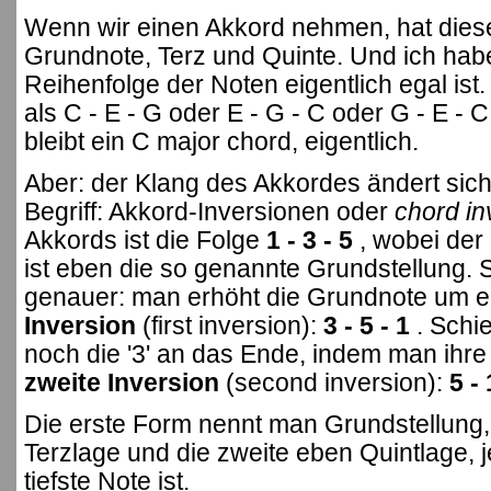
Wenn wir einen Akkord nehmen, hat dieser 
Grundnote, Terz und Quinte. Und ich habe
Reihenfolge der Noten eigentlich egal ist
als C - E - G oder E - G - C oder G - E - 
bleibt ein C major chord, eigentlich.
Aber: der Klang des Akkordes ändert sich
Begriff: Akkord-Inversionen oder
chord in
Akkords ist die Folge
1 - 3 - 5
, wobei der 
ist eben die so genannte Grundstellung. 
genauer: man erhöht die Grundnote um e
Inversion
(first inversion):
3 - 5 - 1
. Schi
noch die '3' an das Ende, indem man ihr
zweite Inversion
(second inversion):
5 - 
Die erste Form nennt man Grundstellung, 
Terzlage und die zweite eben Quintlage,
tiefste Note ist.