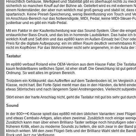
Hinsichtlich Gehäuse, Wertigkeit und Stabilität gibt es überhaupt nichts zu me
sicherlich so manchen Knuff auf der Bühne ab. Geliefert wird es mit externem 
einem Notenständer, der aber nun wirklich mal groß genug und stabil ist, dass
spartanisch. Keine Preset-Speicherung, wenig Beeinflussing von Touch und Velo
im Anschluss-Bereich nur das Notwendigste, MIDI, Pedal, keine MIDI-Steuer-Fu
justierbar und es gibt ein Halb-Pedal.
Mit ein Faktor in der Kaufentscheidung war das Sound-System. Über die eing
erstaunlicher Bass-Druck, und das bis in horrende Lautstärken. Das habe ich b
wirklich Kraft und Saft drin und das ep880 kann im Außen-Einsatz bei Chor oder
Preis für die digitale Aufpeppung: ein im stillen Raum deutlich vernehmbares
nicht im Kopfhörer. Für das Wohnzimmer nicht sehr angenehm, in der Aula der
Tastatur
Im ep880 verbaut Roland eine OEM-Version aus dem Hause Fatar. Die Tastatur ha
kaum feststellbares seitliches Spiel, ist eher straff. Die Gewichtung ist gut getrof
Ordnung. So weit alles im grünen Bereich.
Trotzdem ein Kritikpunkt: das Auftreffen auf dem Tastenboden ist, im Vergleic
Klasse, recht hart. Bei Forte-Spiel merkt man das in den Händen, da fehlt eind
etwas Störrisches und nach längerem Spiel Anstrengendes. Vielleicht subjektiv 
Stört einen der harte Anschlag nicht, geht die Tastatur mit gut bis sehr gut dur
Sound
In der 800++€-Klasse spielt das ep880 mit den üblichen Varianten: zwei Flügel
und etwas Cembalo-Artiges, alles eben zweimal. Zusätzlich noch einige wenige
Zusätzlich kann man über einen Brillianz-Taster selbige noch hinzufügen ode
früheren Kritik, eben zu moderne Sounds zu liefern, die sich zwar in der Band 
klinisch wirken. Mit den zwei Flügel-Sets und der Brillianz-Wahl steht die Bandbr
Rock und Jazz zur Verfügung.