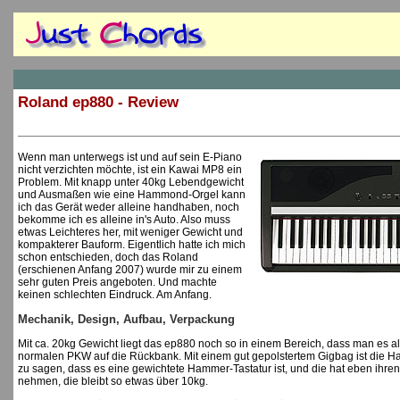
Roland ep880 - Review
Wenn man unterwegs ist und auf sein E-Piano
nicht verzichten möchte, ist ein Kawai MP8 ein
Problem. Mit knapp unter 40kg Lebendgewicht
und Ausmaßen wie eine Hammond-Orgel kann
ich das Gerät weder alleine handhaben, noch
bekomme ich es alleine in's Auto. Also muss
etwas Leichteres her, mit weniger Gewicht und
kompakterer Bauform. Eigentlich hatte ich mich
schon entschieden, doch das Roland
(erschienen Anfang 2007) wurde mir zu einem
sehr guten Preis angeboten. Und machte
keinen schlechten Eindruck. Am Anfang.
Mechanik, Design, Aufbau, Verpackung
Mit ca. 20kg Gewicht liegt das ep880 noch so in einem Bereich, dass man es all
normalen PKW auf die Rückbank. Mit einem gut gepolstertem Gigbag ist die Hau
zu sagen, dass es eine gewichtete Hammer-Tastatur ist, und die hat eben ihr
nehmen, die bleibt so etwas über 10kg.