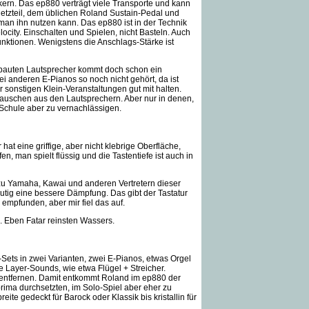
ckern. Das ep880 verträgt viele Transporte und kann
Netzteil, dem üblichen Roland Sustain-Pedal und
 man ihn nutzen kann. Das ep880 ist in der Technik
city. Einschalten und Spielen, nicht Basteln. Auch
nktionen. Wenigstens die Anschlags-Stärke ist
ebauten Lautsprecher kommt doch schon ein
ei anderen E-Pianos so noch nicht gehört, da ist
 sonstigen Klein-Veranstaltungen gut mit halten.
 Rauschen aus den Lautsprechern. Aber nur in denen,
 Schule aber zu vernachlässigen.
t eine griffige, aber nicht klebrige Oberfläche,
fen, man spielt flüssig und die Tastentiefe ist auch in
h zu Yamaha, Kawai und anderen Vertretern dieser
eutig eine bessere Dämpfung. Das gibt der Tastatur
empfunden, aber mir fiel das auf.
ch. Eben Fatar reinsten Wassers.
-Sets in zwei Varianten, zwei E-Pianos, etwas Orgel
 Layer-Sounds, wie etwa Flügel + Streicher.
r entfernen. Damit entkommt Roland im ep880 der
prima durchsetzten, im Solo-Spiel aber eher zu
eite gedeckt für Barock oder Klassik bis kristallin für