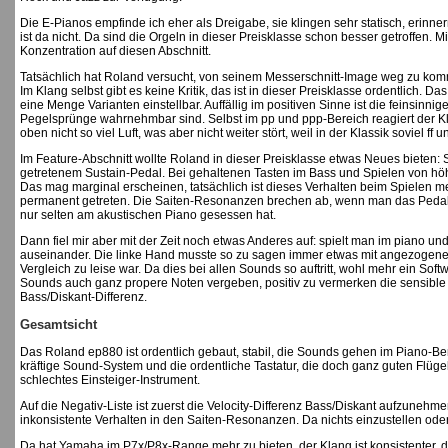
Die E-Pianos empfinde ich eher als Dreigabe, sie klingen sehr statisch, erinne
ist da nicht. Da sind die Orgeln in dieser Preisklasse schon besser getroffen. 
Konzentration auf diesen Abschnitt.
Tatsächlich hat Roland versucht, von seinem Messerschnitt-Image weg zu kom
Im Klang selbst gibt es keine Kritik, das ist in dieser Preisklasse ordentlich. D
eine Menge Varianten einstellbar. Auffällig im positiven Sinne ist die feinsinn
Pegelsprünge wahrnehmbar sind. Selbst im pp und ppp-Bereich reagiert der Kla
oben nicht so viel Luft, was aber nicht weiter stört, weil in der Klassik soviel ff un
Im Feature-Abschnitt wollte Roland in dieser Preisklasse etwas Neues bieten
getretenem Sustain-Pedal. Bei gehaltenen Tasten im Bass und Spielen von hö
Das mag marginal erscheinen, tatsächlich ist dieses Verhalten beim Spielen me
permanent getreten. Die Saiten-Resonanzen brechen ab, wenn man das Pedal l
nur selten am akustischen Piano gesessen hat.
Dann fiel mir aber mit der Zeit noch etwas Anderes auf: spielt man im piano un
auseinander. Die linke Hand musste so zu sagen immer etwas mit angezogene
Vergleich zu leise war. Da dies bei allen Sounds so auftritt, wohl mehr ein Sof
Sounds auch ganz propere Noten vergeben, positiv zu vermerken die sensible
Bass/Diskant-Differenz.
Gesamtsicht
Das Roland ep880 ist ordentlich gebaut, stabil, die Sounds gehen im Piano-Be
kräftige Sound-System und die ordentliche Tastatur, die doch ganz guten Flügel
schlechtes Einsteiger-Instrument.
Auf die Negativ-Liste ist zuerst die Velocity-Differenz Bass/Diskant aufzune
inkonsistente Verhalten in den Saiten-Resonanzen. Da nichts einzustellen oder
Da hat Yamaha im P7x/P8x-Range mehr zu bieten, der Klang ist konsistenter, die