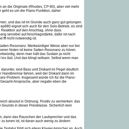
rn an die Originale (Rhodes, CP-80), aber viel mehr
Mir geht es um die Piano-Funktion, daher
men, und das ist im Grunde auch ganz gut gelungen.
as ep880 eignet sich auch für den Solo-Betrieb, es sind
ige Reaktion auf den Anschlag, ohne dass
ng sensibel auf Anschlagsstärke, dafür ist nach
d fff nicht notwendig ist.
: Saiten-Resonanz. Merkwürdiger Weise aber nur bei
heren Noten ist keine Saiten-Resonanz zu hören.
rkwürdig, denn man hält das Sustain ja nicht
os läst. Und das klingt seltsam. Selbst wenn man
d darunter, sind Bass und Diskant im Pegel deutlich
r Handbremse fahren, weil der Diskant dann im
tware-Problem. Insgesamt würde ich für die Piano-
 Gesamt-Ansprache, aber negativ eben die
reich absolut in Ordnung. Positiv zu vermerken: das
-Sounds in dieser Preisklasse. Sicherlich kein
hmen, dann das Rauschen der Lautsprecher und das
 zu tunen ist, ist daran auch wenig zu ändern.
 Tastatur fühlt sich etwas Klavier-typischer an. Auch