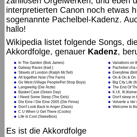
zahllosen Orgelwerken, und eben 
interpretierten Canon noch etwas hi
sogenannte Pachelbel-Kadenz. Auch
hallo!
Wikipedia listet folgende Songs, die
Akkordfolge, genauer
Kadenz
, ber
In The Garden (Bob James)
Variations on
Galway Races (trad.)
Pachebel cha o
Streets of London (Ralph McTell)
Everytime (Bri
All together Now (The Farm)
On & On & On 
Go West (Village People/Pet Shop Boys)
Big City Life (M
Langweilig (Die Ärzte)
The End Of Th
Basket Case (Green Day)
K.I.K. III (Kein
I Need Some Sleep (The Eels)
Don't sleep in
Die Eine / Die Eine 2005 (Die Firma)
Volverte a Ver
Don't Look Back In Anger (Oasis)
Welcome to th
C U When U Get There (Coolio)
Life Is Cool (Sweetbox)
Es ist die Akkordfolge