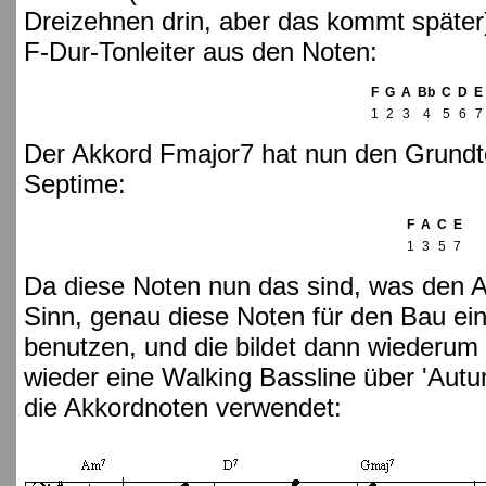
Dreizehnen drin, aber das kommt später)
F-Dur-Tonleiter aus den Noten:
F
G
A
Bb
C
D
E
1
2
3
4
5
6
7
Der Akkord Fmajor7 hat nun den Grundton
Septime:
F
A
C
E
1
3
5
7
Da diese Noten nun das sind, was den A
Sinn, genau diese Noten für den Bau ein
benutzen, und die bildet dann wiederum 
wieder eine Walking Bassline über 'Autu
die Akkordnoten verwendet: