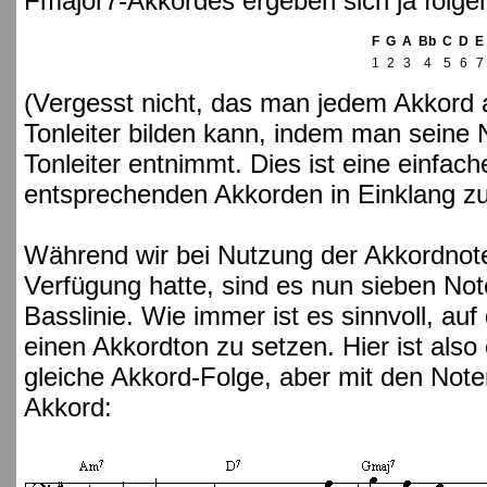
Fmajor7-Akkordes ergeben sich ja folgen
F
G
A
Bb
C
D
E
1
2
3
4
5
6
7
(Vergesst nicht, das man jedem Akkord a
Tonleiter bilden kann, indem man seine
Tonleiter entnimmt. Dies ist eine einfach
entsprechenden Akkorden in Einklang zu
Während wir bei Nutzung der Akkordnote
Verfügung hatte, sind es nun sieben No
Basslinie. Wie immer ist es sinnvoll, au
einen Akkordton zu setzen. Hier ist also
gleiche Akkord-Folge, aber mit den Note
Akkord: