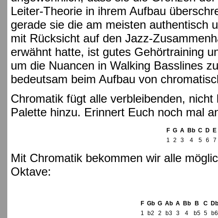
Leiter-Theorie in ihrem Aufbau überschre
gerade sie die am meisten authentisch u
mit Rücksicht auf den Jazz-Zusammenha
erwähnt hatte, ist gutes Gehörtraining 
um die Nuancen in Walking Basslines zu
bedeutsam beim Aufbau von chromatisch
Chromatik fügt alle verbleibenden, nicht
Palette hinzu. Erinnert Euch noch mal a
F
G
A
Bb
C
D
E
1
2
3
4
5
6
7
Mit Chromatik bekommen wir alle möglic
Oktave:
F
Gb
G
Ab
A
Bb
B
C
D
1
b2
2
b3
3
4
b5
5
b6