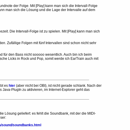
rundnote der Folge. Mit [Play] kann man sich die Intervall-Folge
 kann man sich die Lösung und die Lage der Intervalle auf dem
eit. Die Intervall-Folge ist zu spielen. Mit [Play] kann man sich
n. Zufällige Folgen mit fünf Intervallen sind schon nicht sehr
sind für den Bass nicht sooooo wesentlich. Auch bin ich beim
ische Licks in Rock und Pop, somit werde ich EarTrain auch mit
ibt es
hier
(aber nicht bei OBI), ist nicht gerade schlank. Nach der
s Java-PlugIn zu aktivieren, im Internet-Explorer geht das
e Lösung geliefert: es fehlt die Soundbank, mit der die MIDI-
ser:
ia/sound/soundbanks.html