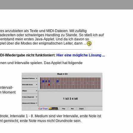
 anzubieten als Texte und MIDI-Dateien. Mit zufällig
ezeiten oder schwieriges Handling zu Stande. So stieß ich auf
entstand mein erstes Java-Applet. Und da ich davon so
plet über die Modes der enigmatischen Leiter, dann ...
IDI-Wiedergabe nicht funktioniert
:
Hier eine mögliche Lösung ...
nnen und Intervalle spielen. Das Applet hat folgende
d
ntervall-
 im Moment
note, Intervalle 1 - 8. Medium sind vier Intervalle, erste Note ist
nt gemischt, erste Note muss nicht Grundnote sein.