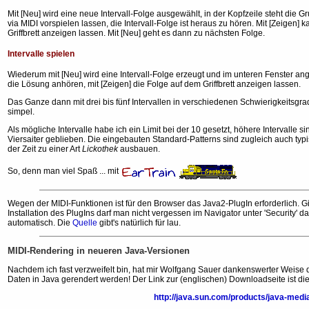
Mit [Neu] wird eine neue Intervall-Folge ausgewählt, in der Kopfzeile steht die G
via MIDI vorspielen lassen, die Intervall-Folge ist heraus zu hören. Mit [Zeigen]
Griffbrett anzeigen lassen. Mit [Neu] geht es dann zu nächsten Folge.
Intervalle spielen
Wiederum mit [Neu] wird eine Intervall-Folge erzeugt und im unteren Fenster angez
die Lösung anhören, mit [Zeigen] die Folge auf dem Griffbrett anzeigen lassen.
Das Ganze dann mit drei bis fünf Intervallen in verschiedenen Schwierigkeitsgrade
simpel.
Als mögliche Intervalle habe ich ein Limit bei der 10 gesetzt, höhere Intervalle 
Viersaiter geblieben. Die eingebauten Standard-Patterns sind zugleich auch typ
der Zeit zu einer Art
Lickothek
ausbauen.
So, denn man viel Spaß ... mit
Wegen der MIDI-Funktionen ist für den Browser das Java2-PlugIn erforderlich. G
Installation des PlugIns darf man nicht vergessen im Navigator unter 'Security' da
automatisch. Die
Quelle
gibt's natürlich für lau.
MIDI-Rendering in neueren Java-Versionen
Nachdem ich fast verzweifelt bin, hat mir Wolfgang Sauer dankenswerter Weise di
Daten in Java gerendert werden! Der Link zur (englischen) Downloadseite ist die
http://java.sun.com/products/java-med