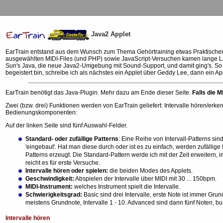
Java2 Applet
EarTrain entstand aus dem Wunsch zum Thema Gehörtraining etwas Praktischeres
ausgewählten MIDI-Files (und PHP) sowie JavaScript-Versuchen kamen lange Lad
Sun's Java, die neue Java2-Umgebung mit Sound-Support, und damit ging's. So 
begeistert bin, schreibe ich als nächstes ein Applet über Geddy Lee, dann ein Ap
EarTrain benötigt das Java-Plugin. Mehr dazu am Ende dieser Seite.
Falls die M
Zwei (bzw. drei) Funktionen werden von EarTrain geliefert: Intervalle hören/erke
Bedienungskomponenten:
Auf der linken Seite sind fünf Auswahl-Felder.
Standard- oder zufällige Patterns
: Eine Reihe von Intervall-Patterns sin
'eingebaut'. Hat man diese durch oder ist es zu einfach, werden zufällige I
Patterns erzeugt. Die Standard-Pattern werde ich mit der Zeit erweitern,
reicht es für erste Versuche.
Intervalle hören oder spielen:
die beiden Modes des Applets.
Geschwindigkeit:
Abspielen der Intervalle über MIDI mit 30 ... 150bpm.
MIDI-Instrument:
welches Instrument spielt die Intervalle.
Schwierigkeitsgrad:
Basic sind drei Intervalle, erste Note ist immer Grund
meistens Grundnote, Intervalle 1 - 10. Advanced sind dann fünf Noten, bu
Intervalle hören